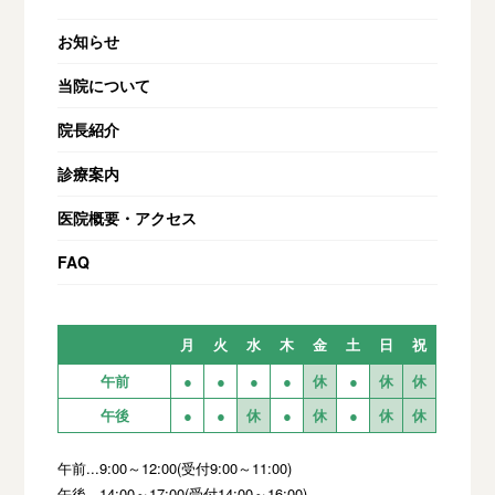
お知らせ
当院について
院長紹介
診療案内
医院概要・アクセス
FAQ
月
火
水
木
金
土
日
祝
午前
●
●
●
●
休
●
休
休
午後
●
●
休
●
休
●
休
休
午前...9:00～12:00(受付9:00～11:00)
午後...14:00～17:00(受付14:00～16:00)